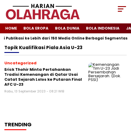
HOME
BOLA EROPA
BOLA DUNIA
BOLA INDONESIA
J
i Publikasi ke Lebih dari 150 Media Online Berbagai Segmentasi
Topik
Kualifikasi Piala Asia U-23
Uncategorized
Erick Thohir Minta Pertahankan
Tradisi Kemenangan di Qatar Usai
Catat Sejarah Lolos ke Putaran Final
AFC U-23
Rabu, 13 September 2023 - 08:21 WIB
TRENDING