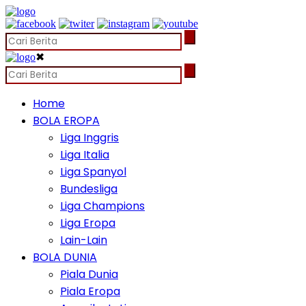
✖
Home
BOLA EROPA
Liga Inggris
Liga Italia
Liga Spanyol
Bundesliga
Liga Champions
Liga Eropa
Lain-Lain
BOLA DUNIA
Piala Dunia
Piala Eropa