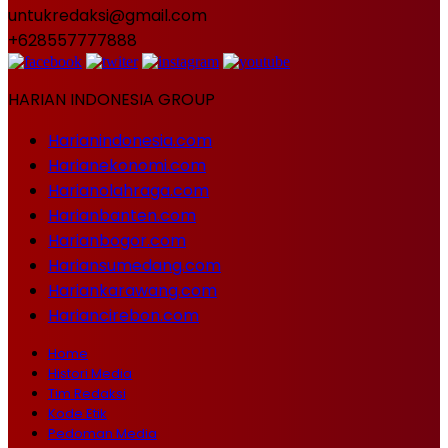
untukredaksi@gmail.com
+628557777888
HARIAN INDONESIA GROUP
Harianindonesia.com
Harianekonomi.com
Harianolahraga.com
Harianbanten.com
Harianbogor.com
Hariansumedang.com
Hariankarawang.com
Hariancirebon.com
Home
Histori Media
Tim Redaksi
Kode Etik
Pedoman Media