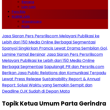
Renang
Lain-Lain
Pers Rilis
RUBRIK LAIN
Wawancara
Profil
Jasa Siaran Pers Persriliscom Melayani Publikasi ke
Lebih dari 150 Media Online Berbagai Segmentasi
Spanyol Singkirkan Prancis Lewat Drama Sembilan Gol,
Lamine Yamal Bersinar
Jasa Siaran Pers Persriliscom
Melayani Publikasi ke Lebih dari 150 Media Online
Berbagai Segmentasi
Sapulangit PR dan Persrilis.com
Berikan Jasa Public Relations dan Komunikasi Terpadu
Lewat Press Release
Sustainability Report & Annual
Report: Solusi Waktu yang Semakin Sempit dan
Deadline OJK Sudah di Depan Mata
Topik
Ketua Umum Parta Gerindra