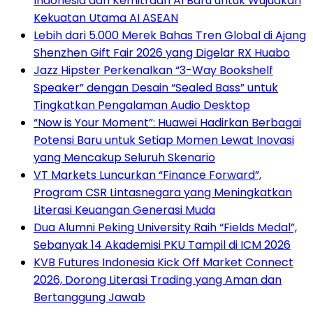
Indonesia dan Kemitraan AI Baru untuk Wujudkan
Kekuatan Utama AI ASEAN
Lebih dari 5.000 Merek Bahas Tren Global di Ajang
Shenzhen Gift Fair 2026 yang Digelar RX Huabo
Jazz Hipster Perkenalkan “3-Way Bookshelf
Speaker” dengan Desain “Sealed Bass” untuk
Tingkatkan Pengalaman Audio Desktop
“Now is Your Moment”: Huawei Hadirkan Berbagai
Potensi Baru untuk Setiap Momen Lewat Inovasi
yang Mencakup Seluruh Skenario
VT Markets Luncurkan “Finance Forward”,
Program CSR Lintasnegara yang Meningkatkan
Literasi Keuangan Generasi Muda
Dua Alumni Peking University Raih “Fields Medal”,
Sebanyak 14 Akademisi PKU Tampil di ICM 2026
KVB Futures Indonesia Kick Off Market Connect
2026, Dorong Literasi Trading yang Aman dan
Bertanggung Jawab