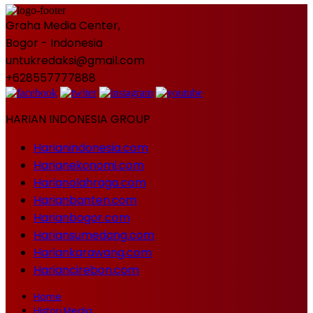
Graha Media Center,
Bogor - Indonesia
untukredaksi@gmail.com
+628557777888
HARIAN INDONESIA GROUP
Harianindonesia.com
Harianekonomi.com
Harianolahraga.com
Harianbanten.com
Harianbogor.com
Hariansumedang.com
Hariankarawang.com
Hariancirebon.com
Home
Histori Media