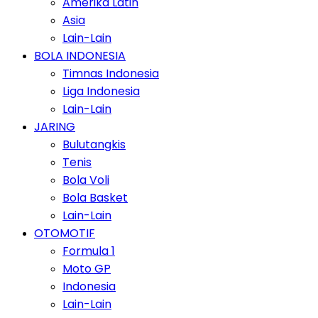
Amerika Latin
Asia
Lain-Lain
BOLA INDONESIA
Timnas Indonesia
Liga Indonesia
Lain-Lain
JARING
Bulutangkis
Tenis
Bola Voli
Bola Basket
Lain-Lain
OTOMOTIF
Formula 1
Moto GP
Indonesia
Lain-Lain