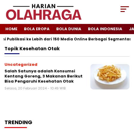
HOME
BOLA EROPA
BOLA DUNIA
BOLA INDONESIA
J
ni Publikasi ke Lebih dari 150 Media Online Berbagai Segmentasi
Topik
Kesehatan Otak
Uncategorized
Salah Satunya adalah Konsumsi
Kentang Goreng, 3 Makanan Berikut
Bisa Pengaruhi Kesehatan Otak
Selasa, 20 Februari 2024 - 10:49 WIB
TRENDING