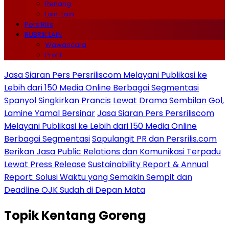
Renang
Lain-Lain
Pers Rilis
RUBRIK LAIN
Wawancara
Profil
Jasa Siaran Pers Persriliscom Melayani Publikasi ke
Lebih dari 150 Media Online Berbagai Segmentasi
Spanyol Singkirkan Prancis Lewat Drama Sembilan Gol,
Lamine Yamal Bersinar
Jasa Siaran Pers Persriliscom
Melayani Publikasi ke Lebih dari 150 Media Online
Berbagai Segmentasi
Sapulangit PR dan Persrilis.com
Berikan Jasa Public Relations dan Komunikasi Terpadu
Lewat Press Release
Sustainability Report & Annual
Report: Solusi Waktu yang Semakin Sempit dan
Deadline OJK Sudah di Depan Mata
Topik
Kentang Goreng