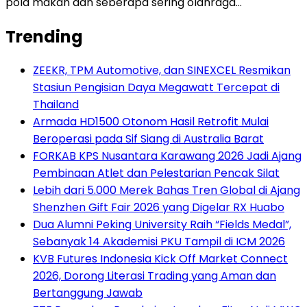
pola makan dan seberapa sering olahraga…
Trending
ZEEKR, TPM Automotive, dan SINEXCEL Resmikan
Stasiun Pengisian Daya Megawatt Tercepat di
Thailand
Armada HD1500 Otonom Hasil Retrofit Mulai
Beroperasi pada Sif Siang di Australia Barat
FORKAB KPS Nusantara Karawang 2026 Jadi Ajang
Pembinaan Atlet dan Pelestarian Pencak Silat
Lebih dari 5.000 Merek Bahas Tren Global di Ajang
Shenzhen Gift Fair 2026 yang Digelar RX Huabo
Dua Alumni Peking University Raih “Fields Medal”,
Sebanyak 14 Akademisi PKU Tampil di ICM 2026
KVB Futures Indonesia Kick Off Market Connect
2026, Dorong Literasi Trading yang Aman dan
Bertanggung Jawab