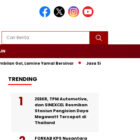
AIN
lan Gol, Lamine Yamal Bersinar
Jasa Siaran Pers Persrilisco
TRENDING
ZEEKR, TPM Automotive,
dan SINEXCEL Resmikan
Stasiun Pengisian Daya
Megawatt Tercepat di
Thailand
FORKAB KPS Nusantara