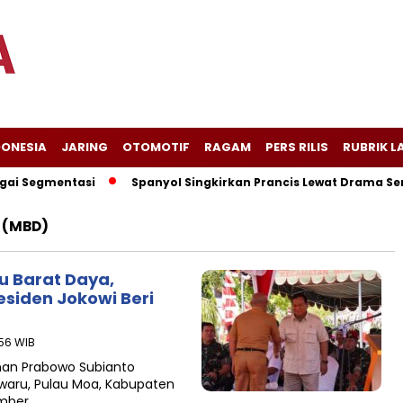
DONESIA
JARING
OTOMOTIF
RAGAM
PERS RILIS
RUBRIK L
i Segmentasi
Spanyol Singkirkan Prancis Lewat Drama Sembi
 (MBD)
u Barat Daya,
siden Jokowi Beri
:56 WIB
nan Prabowo Subianto
erwaru, Pulau Moa, Kabupaten
ember…