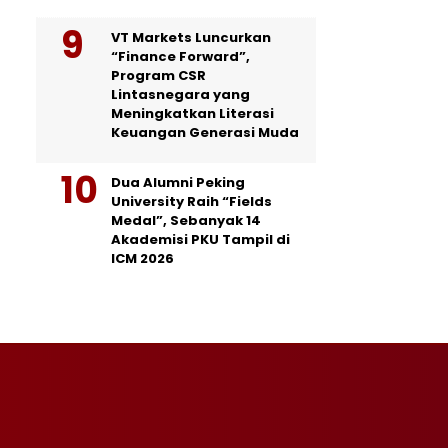
VT Markets Luncurkan
“Finance Forward”,
Program CSR
Lintasnegara yang
Meningkatkan Literasi
Keuangan Generasi Muda
Dua Alumni Peking
University Raih “Fields
Medal”, Sebanyak 14
Akademisi PKU Tampil di
ICM 2026