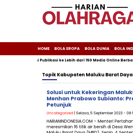
HOME
BOLA EROPA
BOLA DUNIA
BOLA IN
iliscom Melayani Publikasi ke Lebih dari 150 Media Online Berbaga
Topik
Kabupaten Maluku Barat Daya
Solusi untuk Kekeringan Maluk
Menhan Prabowo Subianto: Pre
Petunjuk
Uncategorized
| Selasa, 5 September 2023 - 08
HARIANINDONESIA.COM – Menteri Pertaha
meresmikan 16 titik air bersih di Desa W
Maluku Barat Daya (MBD), Senin, 4 Sept