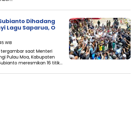
Subianto Dihadang
nyi Lagu Saparua, O
:45 WIB
tergambar saat Menteri
gi Pulau Moa, Kabupaten
ubianto meresmikan 16 titik…