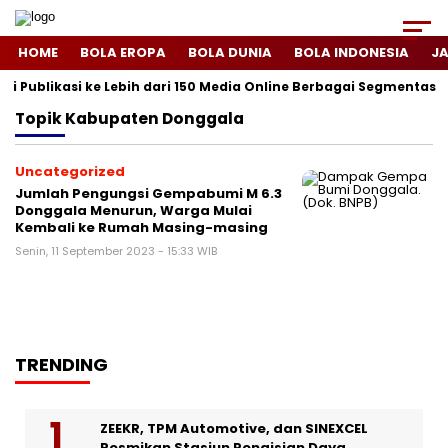
HOME
BOLA EROPA
BOLA DUNIA
BOLA INDONESIA
J
i Publikasi ke Lebih dari 150 Media Online Berbagai Segmentasi
Topik
Kabupaten Donggala
Uncategorized
Jumlah Pengungsi Gempabumi M 6.3
Donggala Menurun, Warga Mulai
Kembali ke Rumah Masing-masing
Senin, 11 September 2023 - 15:33 WIB
TRENDING
ZEEKR, TPM Automotive, dan SINEXCEL
Resmikan Stasiun Pengisian Daya