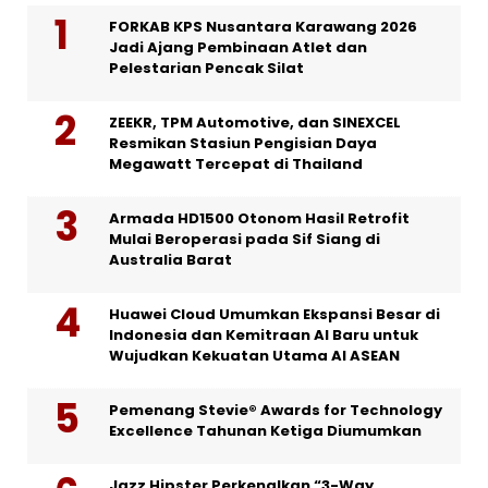
FORKAB KPS Nusantara Karawang 2026
Jadi Ajang Pembinaan Atlet dan
Pelestarian Pencak Silat
ZEEKR, TPM Automotive, dan SINEXCEL
Resmikan Stasiun Pengisian Daya
Megawatt Tercepat di Thailand
Armada HD1500 Otonom Hasil Retrofit
Mulai Beroperasi pada Sif Siang di
Australia Barat
Huawei Cloud Umumkan Ekspansi Besar di
Indonesia dan Kemitraan AI Baru untuk
Wujudkan Kekuatan Utama AI ASEAN
Pemenang Stevie® Awards for Technology
Excellence Tahunan Ketiga Diumumkan
Jazz Hipster Perkenalkan “3-Way