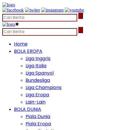
✖
Home
BOLA EROPA
Liga Inggris
Liga Italia
Liga Spanyol
Bundesliga
Liga Champions
Liga Eropa
Lain-Lain
BOLA DUNIA
Piala Dunia
Piala Eropa