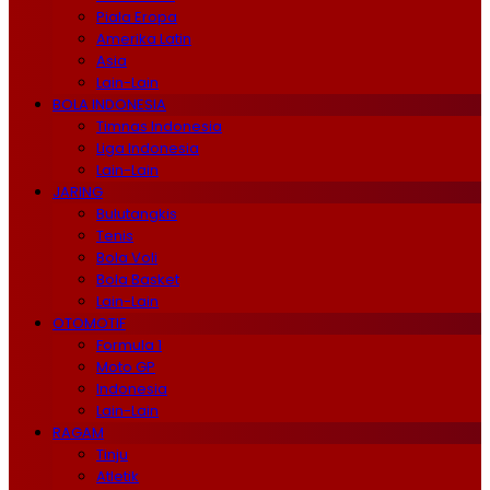
Piala Eropa
Amerika Latin
Asia
Lain-Lain
BOLA INDONESIA
Timnas Indonesia
Liga Indonesia
Lain-Lain
JARING
Bulutangkis
Tenis
Bola Voli
Bola Basket
Lain-Lain
OTOMOTIF
Formula 1
Moto GP
Indonesia
Lain-Lain
RAGAM
Tinju
Atletik