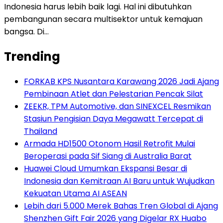
Indonesia harus lebih baik lagi. Hal ini dibutuhkan
pembangunan secara multisektor untuk kemajuan
bangsa. Di…
Trending
FORKAB KPS Nusantara Karawang 2026 Jadi Ajang
Pembinaan Atlet dan Pelestarian Pencak Silat
ZEEKR, TPM Automotive, dan SINEXCEL Resmikan
Stasiun Pengisian Daya Megawatt Tercepat di
Thailand
Armada HD1500 Otonom Hasil Retrofit Mulai
Beroperasi pada Sif Siang di Australia Barat
Huawei Cloud Umumkan Ekspansi Besar di
Indonesia dan Kemitraan AI Baru untuk Wujudkan
Kekuatan Utama AI ASEAN
Lebih dari 5.000 Merek Bahas Tren Global di Ajang
Shenzhen Gift Fair 2026 yang Digelar RX Huabo