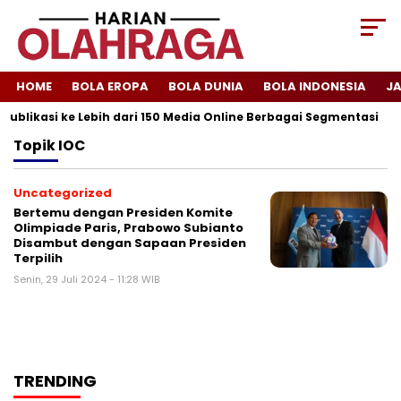
HOME
BOLA EROPA
BOLA DUNIA
BOLA INDONESIA
J
Publikasi ke Lebih dari 150 Media Online Berbagai Segmentasi
Topik
IOC
Uncategorized
Bertemu dengan Presiden Komite
Olimpiade Paris, Prabowo Subianto
Disambut dengan Sapaan Presiden
Terpilih
Senin, 29 Juli 2024 - 11:28 WIB
TRENDING