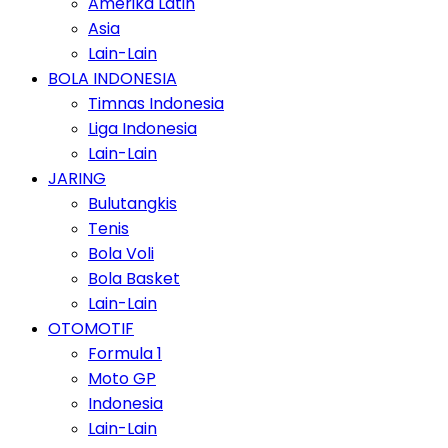
Amerika Latin
Asia
Lain-Lain
BOLA INDONESIA
Timnas Indonesia
Liga Indonesia
Lain-Lain
JARING
Bulutangkis
Tenis
Bola Voli
Bola Basket
Lain-Lain
OTOMOTIF
Formula 1
Moto GP
Indonesia
Lain-Lain