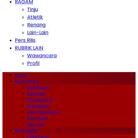
RAGAM
Tinju
Atletik
Renang
Lain-Lain
Pers Rilis
RUBRIK LAIN
Wawancara
Profil
Home
BOLA EROPA
Liga Inggris
Liga Italia
Liga Spanyol
Bundesliga
Liga Champions
Liga Eropa
Lain-Lain
BOLA DUNIA
Piala Dunia