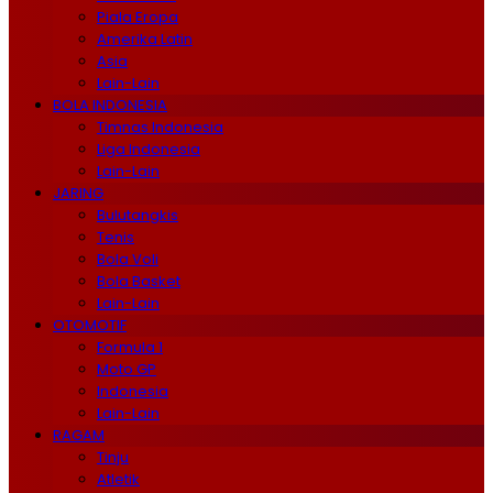
Piala Eropa
Amerika Latin
Asia
Lain-Lain
BOLA INDONESIA
Timnas Indonesia
Liga Indonesia
Lain-Lain
JARING
Bulutangkis
Tenis
Bola Voli
Bola Basket
Lain-Lain
OTOMOTIF
Formula 1
Moto GP
Indonesia
Lain-Lain
RAGAM
Tinju
Atletik