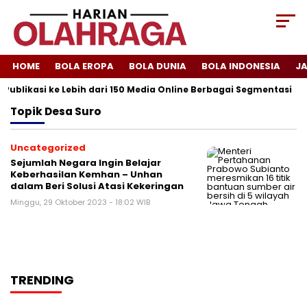
HOME
BOLA EROPA
BOLA DUNIA
BOLA INDONESIA
J
Publikasi ke Lebih dari 150 Media Online Berbagai Segmentasi
Topik
Desa Suro
Uncategorized
Sejumlah Negara Ingin Belajar
Keberhasilan Kemhan – Unhan
dalam Beri Solusi Atasi Kekeringan
Minggu, 29 Oktober 2023 - 18:02 WIB
TRENDING