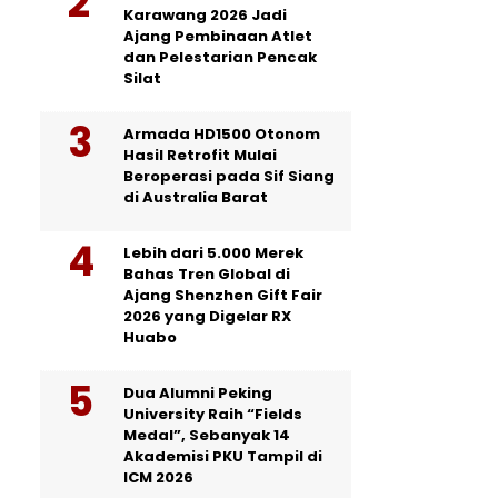
Karawang 2026 Jadi
Ajang Pembinaan Atlet
dan Pelestarian Pencak
Silat
Armada HD1500 Otonom
Hasil Retrofit Mulai
Beroperasi pada Sif Siang
di Australia Barat
Lebih dari 5.000 Merek
Bahas Tren Global di
Ajang Shenzhen Gift Fair
2026 yang Digelar RX
Huabo
Dua Alumni Peking
University Raih “Fields
Medal”, Sebanyak 14
Akademisi PKU Tampil di
ICM 2026