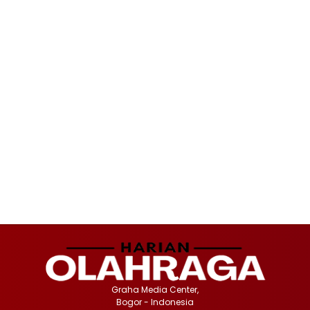
Graha Media Center,
Bogor - Indonesia