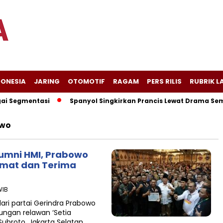
DONESIA
JARING
OTOMOTIF
RAGAM
PERS RILIS
RUBRIK L
 Segmentasi
Spanyol Singkirkan Prancis Lewat Drama Sembil
owo
umni HMI, Prabowo
rmat dan Terima
WIB
ri partai Gerindra Prabowo
ungan relawan ‘Setia
Subroto, Jakarta Selatan,…