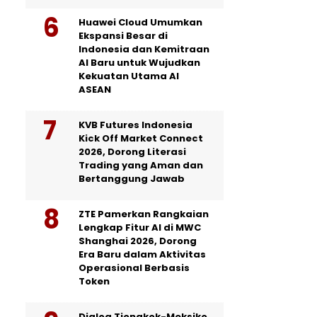
Huawei Cloud Umumkan
Ekspansi Besar di
Indonesia dan Kemitraan
AI Baru untuk Wujudkan
Kekuatan Utama AI
ASEAN
KVB Futures Indonesia
Kick Off Market Connect
2026, Dorong Literasi
Trading yang Aman dan
Bertanggung Jawab
ZTE Pamerkan Rangkaian
Lengkap Fitur AI di MWC
Shanghai 2026, Dorong
Era Baru dalam Aktivitas
Operasional Berbasis
Token
Dialog Tiongkok-Meksiko