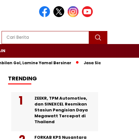
AIN
an Gol, Lamine Yamal Bersinar
Jasa Siaran Pers Persrilisco
TRENDING
ZEEKR, TPM Automotive,
dan SINEXCEL Resmikan
Stasiun Pengisian Daya
Megawatt Tercepat di
Thailand
FORKAB KPS Nusantara