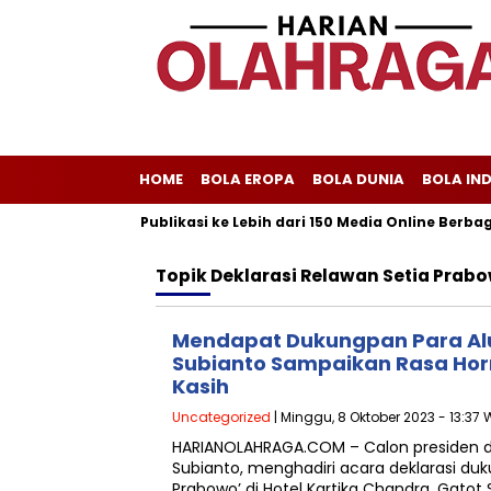
HOME
BOLA EROPA
BOLA DUNIA
BOLA IN
liscom Melayani Publikasi ke Lebih dari 150 Media Online Berbagai
Topik
Deklarasi Relawan Setia Prab
Mendapat Dukungpan Para Al
Subianto Sampaikan Rasa Ho
Kasih
Uncategorized
| Minggu, 8 Oktober 2023 - 13:37 
HARIANOLAHRAGA.COM – Calon presiden da
Subianto, menghadiri acara deklarasi duk
Prabowo’ di Hotel Kartika Chandra, Gatot 