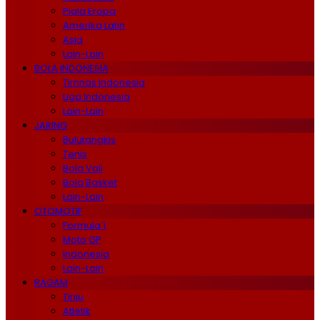
Piala Eropa
Amerika Latin
Asia
Lain-Lain
BOLA INDONESIA
Timnas Indonesia
Liga Indonesia
Lain-Lain
JARING
Bulutangkis
Tenis
Bola Voli
Bola Basket
Lain-Lain
OTOMOTIF
Formula 1
Moto GP
Indonesia
Lain-Lain
RAGAM
Tinju
Atletik