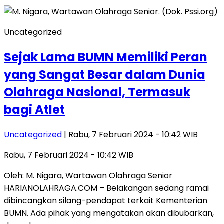
Uncategorized
Sejak Lama BUMN Memiliki Peran
yang Sangat Besar dalam Dunia
Olahraga Nasional, Termasuk
bagi Atlet
Uncategorized
| Rabu, 7 Februari 2024 - 10:42 WIB
Rabu, 7 Februari 2024 - 10:42 WIB
Oleh: M. Nigara, Wartawan Olahraga Senior
HARIANOLAHRAGA.COM – Belakangan sedang ramai
dibincangkan silang-pendapat terkait Kementerian
BUMN. Ada pihak yang mengatakan akan dibubarkan,