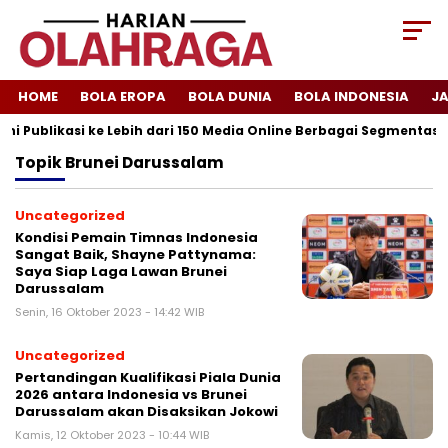
HOME
BOLA EROPA
BOLA DUNIA
BOLA INDONESIA
J
ni Publikasi ke Lebih dari 150 Media Online Berbagai Segmentasi
Topik
Brunei Darussalam
Uncategorized
Kondisi Pemain Timnas Indonesia
Sangat Baik, Shayne Pattynama:
Saya Siap Laga Lawan Brunei
Darussalam
Senin, 16 Oktober 2023 - 14:42 WIB
Uncategorized
Pertandingan Kualifikasi Piala Dunia
2026 antara Indonesia vs Brunei
Darussalam akan Disaksikan Jokowi
Kamis, 12 Oktober 2023 - 10:44 WIB