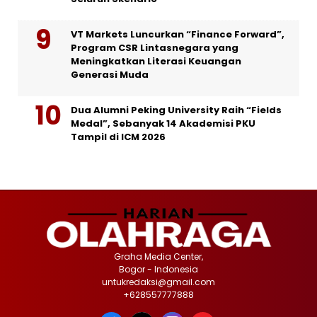
VT Markets Luncurkan “Finance Forward”,
Program CSR Lintasnegara yang
Meningkatkan Literasi Keuangan
Generasi Muda
Dua Alumni Peking University Raih “Fields
Medal”, Sebanyak 14 Akademisi PKU
Tampil di ICM 2026
Graha Media Center,
Bogor - Indonesia
untukredaksi@gmail.com
+628557777888