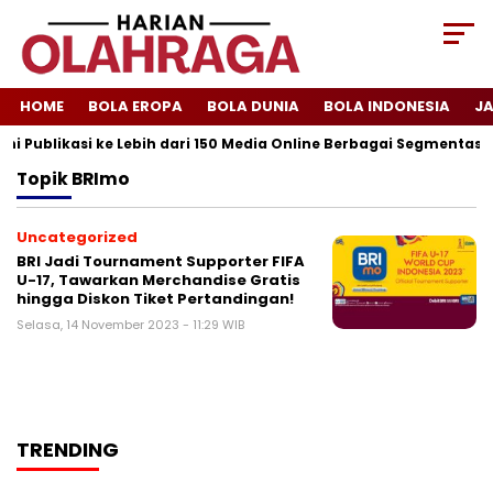
HOME
BOLA EROPA
BOLA DUNIA
BOLA INDONESIA
J
ni Publikasi ke Lebih dari 150 Media Online Berbagai Segmentasi
Topik
BRImo
Uncategorized
BRI Jadi Tournament Supporter FIFA
U-17, Tawarkan Merchandise Gratis
hingga Diskon Tiket Pertandingan!
Selasa, 14 November 2023 - 11:29 WIB
TRENDING