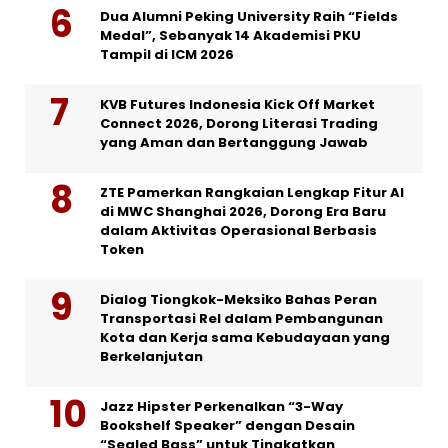
Dua Alumni Peking University Raih “Fields
Medal”, Sebanyak 14 Akademisi PKU
Tampil di ICM 2026
KVB Futures Indonesia Kick Off Market
Connect 2026, Dorong Literasi Trading
yang Aman dan Bertanggung Jawab
ZTE Pamerkan Rangkaian Lengkap Fitur AI
di MWC Shanghai 2026, Dorong Era Baru
dalam Aktivitas Operasional Berbasis
Token
Dialog Tiongkok-Meksiko Bahas Peran
Transportasi Rel dalam Pembangunan
Kota dan Kerja sama Kebudayaan yang
Berkelanjutan
Jazz Hipster Perkenalkan “3-Way
Bookshelf Speaker” dengan Desain
“Sealed Bass” untuk Tingkatkan