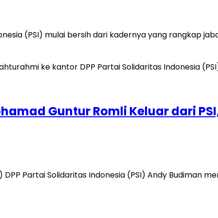
donesia (PSI) mulai bersih dari kadernya yang rangkap 
amad Guntur Romli Keluar dari PSI,
P Partai Solidaritas Indonesia (PSI) Andy Budiman me