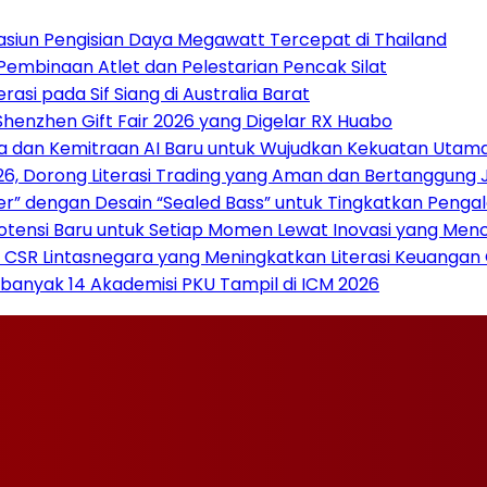
asiun Pengisian Daya Megawatt Tercepat di Thailand
embinaan Atlet dan Pelestarian Pencak Silat
si pada Sif Siang di Australia Barat
 Shenzhen Gift Fair 2026 yang Digelar RX Huabo
a dan Kemitraan AI Baru untuk Wujudkan Kekuatan Utam
026, Dorong Literasi Trading yang Aman dan Bertanggung
er” dengan Desain “Sealed Bass” untuk Tingkatkan Peng
otensi Baru untuk Setiap Momen Lewat Inovasi yang Men
 CSR Lintasnegara yang Meningkatkan Literasi Keuangan
Sebanyak 14 Akademisi PKU Tampil di ICM 2026