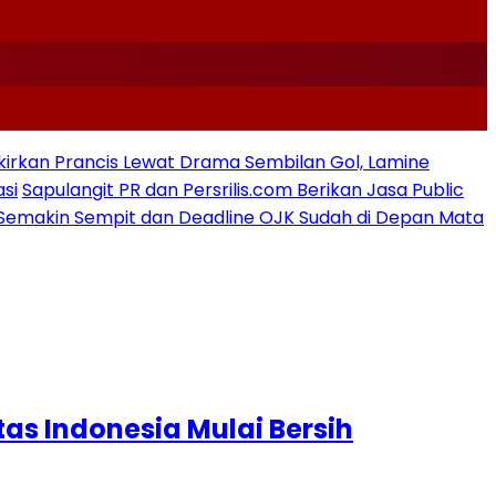
kirkan Prancis Lewat Drama Sembilan Gol, Lamine
asi
Sapulangit PR dan Persrilis.com Berikan Jasa Public
ng Semakin Sempit dan Deadline OJK Sudah di Depan Mata
as Indonesia Mulai Bersih