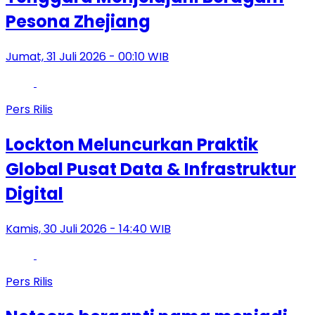
Pesona Zhejiang
Jumat, 31 Juli 2026 - 00:10 WIB
Pers Rilis
Lockton Meluncurkan Praktik
Global Pusat Data & Infrastruktur
Digital
Kamis, 30 Juli 2026 - 14:40 WIB
Pers Rilis