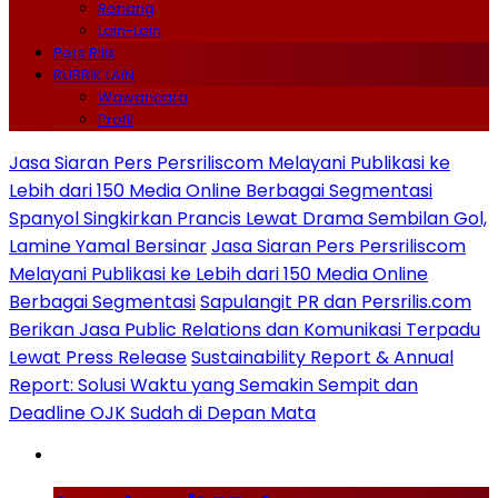
Renang
Lain-Lain
Pers Rilis
RUBRIK LAIN
Wawancara
Profil
Jasa Siaran Pers Persriliscom Melayani Publikasi ke
Lebih dari 150 Media Online Berbagai Segmentasi
Spanyol Singkirkan Prancis Lewat Drama Sembilan Gol,
Lamine Yamal Bersinar
Jasa Siaran Pers Persriliscom
Melayani Publikasi ke Lebih dari 150 Media Online
Berbagai Segmentasi
Sapulangit PR dan Persrilis.com
Berikan Jasa Public Relations dan Komunikasi Terpadu
Lewat Press Release
Sustainability Report & Annual
Report: Solusi Waktu yang Semakin Sempit dan
Deadline OJK Sudah di Depan Mata