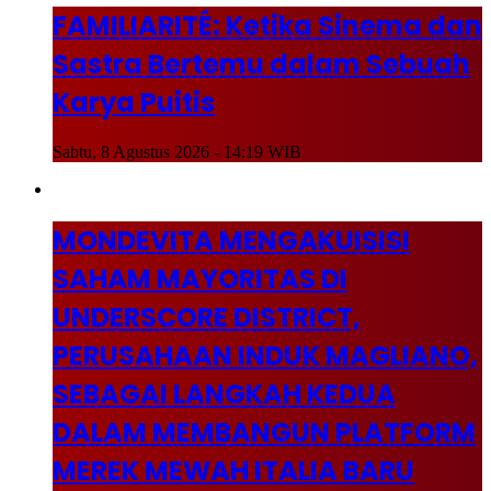
FAMILIARITÉ: Ketika Sinema dan
Sastra Bertemu dalam Sebuah
Karya Puitis
Sabtu, 8 Agustus 2026 - 14:19 WIB
MONDEVITA MENGAKUISISI
SAHAM MAYORITAS DI
UNDERSCORE DISTRICT,
PERUSAHAAN INDUK MAGLIANO,
SEBAGAI LANGKAH KEDUA
DALAM MEMBANGUN PLATFORM
MEREK MEWAH ITALIA BARU