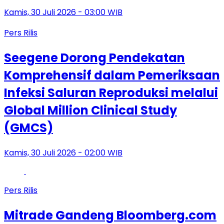
Kamis, 30 Juli 2026 - 03:00 WIB
Pers Rilis
Seegene Dorong Pendekatan
Komprehensif dalam Pemeriksaan
Infeksi Saluran Reproduksi melalui
Global Million Clinical Study
(GMCS)
Kamis, 30 Juli 2026 - 02:00 WIB
Pers Rilis
Mitrade Gandeng Bloomberg.com