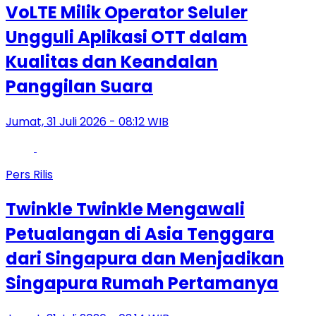
VoLTE Milik Operator Seluler
Ungguli Aplikasi OTT dalam
Kualitas dan Keandalan
Panggilan Suara
Jumat, 31 Juli 2026 - 08:12 WIB
Pers Rilis
Twinkle Twinkle Mengawali
Petualangan di Asia Tenggara
dari Singapura dan Menjadikan
Singapura Rumah Pertamanya