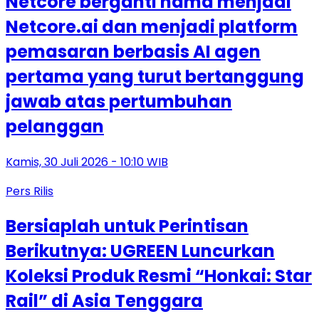
Netcore berganti nama menjadi
Netcore.ai dan menjadi platform
pemasaran berbasis AI agen
pertama yang turut bertanggung
jawab atas pertumbuhan
pelanggan
Kamis, 30 Juli 2026 - 10:10 WIB
Pers Rilis
Bersiaplah untuk Perintisan
Berikutnya: UGREEN Luncurkan
Koleksi Produk Resmi “Honkai: Star
Rail” di Asia Tenggara