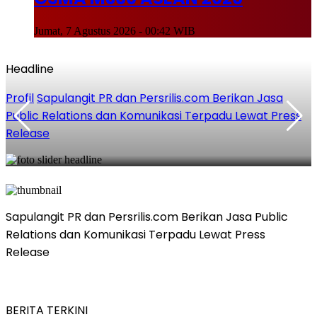
Jumat, 7 Agustus 2026 - 00:42 WIB
Headline
Profil
Sapulangit PR dan Persrilis.com Berikan Jasa
P
Public Relations dan Komunikasi Terpadu Lewat Press
Release
Sapulangit PR dan Persrilis.com Berikan Jasa Public
Relations dan Komunikasi Terpadu Lewat Press
Release
BERITA TERKINI