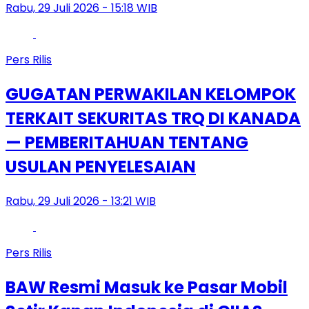
Rabu, 29 Juli 2026 - 15:18 WIB
Pers Rilis
GUGATAN PERWAKILAN KELOMPOK
TERKAIT SEKURITAS TRQ DI KANADA
— PEMBERITAHUAN TENTANG
USULAN PENYELESAIAN
Rabu, 29 Juli 2026 - 13:21 WIB
Pers Rilis
BAW Resmi Masuk ke Pasar Mobil